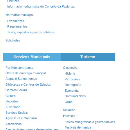
Licenzas
Información urbanística do Concello da Pastoriza
Normativa municipal
Ordenanzas
Regulamentos
Taxas, impostos e prezos públicos
Solicitudes
Servizos Municipais
Turismo
Perfil do contratante
O concello
Oferta de emprego municipal
Historia
Augas e Saneamentos
Parroquias
Bibliotecas e Centros de Estudos
Demografía
Centros Sociais
Economía
Cultura
Comunicacións
Deportes
Clima
Xuventude
Situación
Servizos Sociais
Festexos
Agricultura e Gandaría
Festas etnográficas e gastronómicas
Asociacións
Festivais de música
Axente de emprego e desenvolvemento