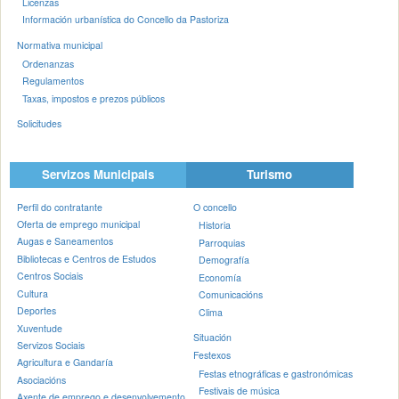
Licenzas
Información urbanística do Concello da Pastoriza
Normativa municipal
Ordenanzas
Regulamentos
Taxas, impostos e prezos públicos
Solicitudes
Servizos Municipais
Turismo
Perfil do contratante
O concello
Oferta de emprego municipal
Historia
Augas e Saneamentos
Parroquias
Bibliotecas e Centros de Estudos
Demografía
Centros Sociais
Economía
Cultura
Comunicacións
Deportes
Clima
Xuventude
Situación
Servizos Sociais
Festexos
Agricultura e Gandaría
Festas etnográficas e gastronómicas
Asociacións
Festivais de música
Axente de emprego e desenvolvemento