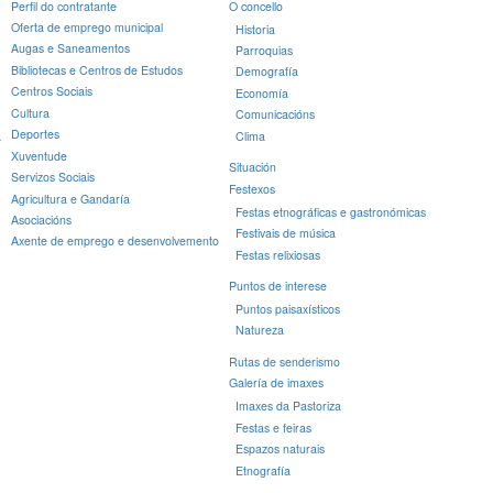
Perfil do contratante
O concello
Oferta de emprego municipal
Historia
Augas e Saneamentos
Parroquias
Bibliotecas e Centros de Estudos
Demografía
Centros Sociais
Economía
Cultura
Comunicacións
Deportes
a
Clima
Xuventude
Situación
Servizos Sociais
Festexos
Agricultura e Gandaría
Festas etnográficas e gastronómicas
Asociacións
Festivais de música
Axente de emprego e desenvolvemento
Festas relixiosas
Puntos de interese
Puntos paisaxísticos
Natureza
Rutas de senderismo
Galería de imaxes
Imaxes da Pastoriza
Festas e feiras
Espazos naturais
Etnografía