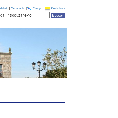
ilidade
|
Mapa web
|
Galego
|
Castellano
eda