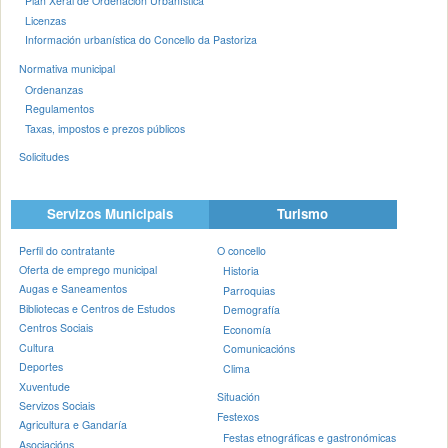
Plan Xeral de Ordenación Urbanística
Licenzas
Información urbanística do Concello da Pastoriza
Normativa municipal
Ordenanzas
Regulamentos
Taxas, impostos e prezos públicos
Solicitudes
Servizos Municipais
Turismo
Perfil do contratante
O concello
Oferta de emprego municipal
Historia
Augas e Saneamentos
Parroquias
Bibliotecas e Centros de Estudos
Demografía
Centros Sociais
Economía
Cultura
Comunicacións
Deportes
Clima
Xuventude
Situación
Servizos Sociais
Festexos
Agricultura e Gandaría
Festas etnográficas e gastronómicas
Asociacións