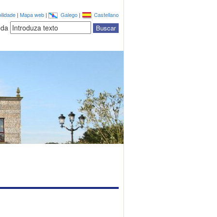
ilidade
|
Mapa web
|
Galego
|
Castellano
eda