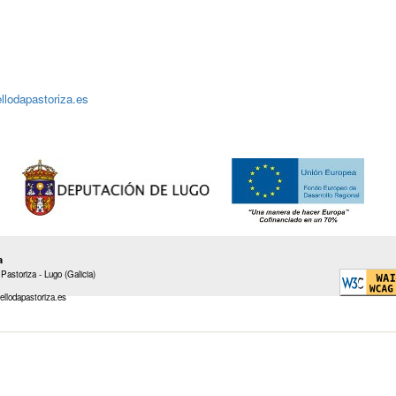
llodapastoriza.es
a
Pastoriza - Lugo (Galicia)
ellodapastoriza.es