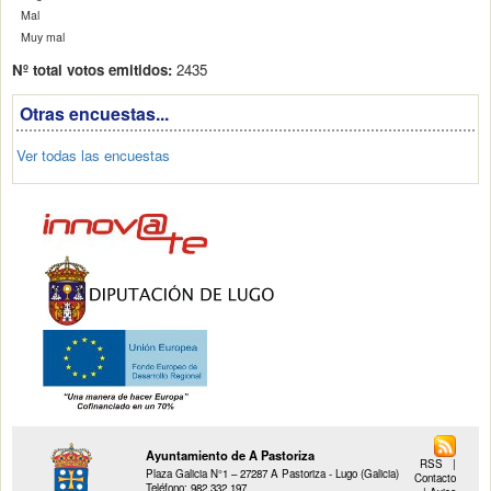
Mal
Muy mal
Nº total votos emitidos:
2435
Otras encuestas...
Ver todas las encuestas
Ayuntamiento de A Pastoriza
RSS
|
Plaza Galicia N°1 – 27287 A Pastoriza - Lugo (Galicia)
Contacto
Teléfono: 982 332 197