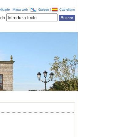
ilidade
|
Mapa web
|
Galego
|
Castellano
eda