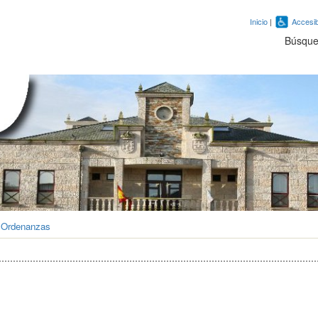
Inicio
|
Accesib
Búsqu
»
Ordenanzas