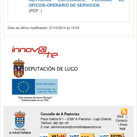
OFICIOS-OPERARIO DE SERVICIOS
(PDF: )
Data da última modificación:
21/10/2014 ás 15:03
Concello de A Pastoriza
RSS
|
Plaza Galicia N°1 – 27287 A Pastoriza - Lugo (Galicia)
Contacto
Teléfono: 982 332 197
|
Aviso
E-mail: administracion@concellodapastoriza.es
legal