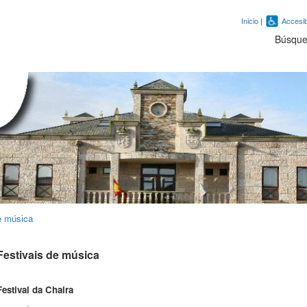
Inicio
|
Accesib
Búsqu
e música
Festivais de música
Festival da Chaira