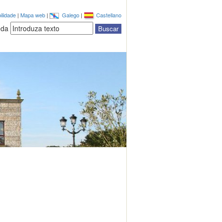
ilidade
|
Mapa web
|
Galego
|
Castellano
eda