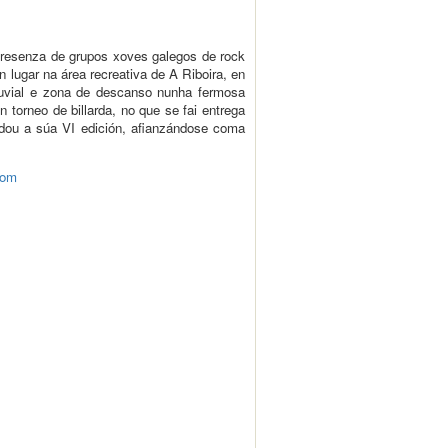
presenza de grupos xoves galegos de rock
 lugar na área recreativa de A Riboira, en
 fluvial e zona de descanso nunha fermosa
 torneo de billarda, no que se fai entrega
dou a súa VI edición, afianzándose coma
com