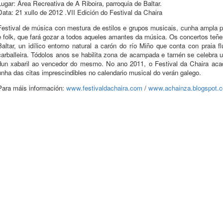
Lugar: Área Recreativa de A Riboira, parroquia de Baltar.
Data: 21 xullo de 2012 .VII Edición do Festival da Chaira
Festival de música con mestura de estilos e grupos musicais, cunha ampla 
e folk, que fará gozar a todos aqueles amantes da música. Os concertos teñen
Baltar, un idílico entorno natural a carón do río Miño que conta con praia
carballeira. Tódolos anos se habilita zona de acampada e tamén se celebra un
dun xabaril ao vencedor do mesmo. No ano 2011, o Festival da Chaira aca
unha das citas imprescindibles no calendario musical do verán galego.
Para máis información:
www.festivaldachaira.com
/
www.achainza.blogspot.