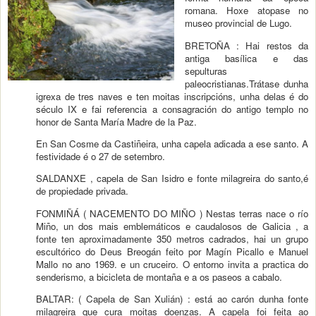
romana. Hoxe atopase no
museo provincial de Lugo.
BRETOÑA : Hai restos da
antiga basílica e das
sepulturas
paleocristianas.Trátase dunha
igrexa de tres naves e ten moitas inscripcións, unha delas é do
século IX e fai referencia a consagración do antigo templo no
honor de Santa María Madre de la Paz.
En San Cosme da Castiñeira, unha capela adicada a ese santo. A
festividade é o 27 de setembro.
SALDANXE , capela de San Isidro e fonte milagreira do santo,é
de propiedade privada.
FONMIÑÁ ( NACEMENTO DO MIÑO ) Nestas terras nace o río
Miño, un dos mais emblemáticos e caudalosos de Galicia , a
fonte ten aproximadamente 350 metros cadrados, hai un grupo
escultórico do Deus Breogán feito por Magín Picallo e Manuel
Mallo no ano 1969. e un cruceiro. O entorno invita a practica do
senderismo, a bicicleta de montaña e a os paseos a cabalo.
BALTAR: ( Capela de San Xulián) : está ao carón dunha fonte
milagreira que cura moitas doenzas. A capela foi feita ao