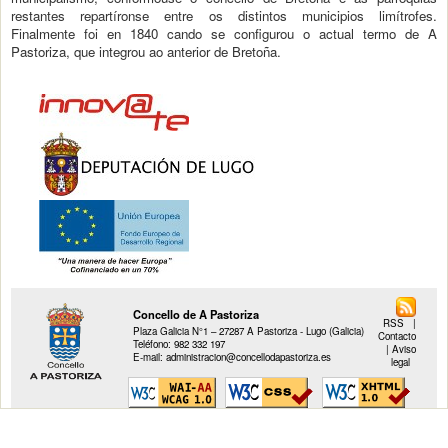
restantes repartíronse entre os distintos municipios limítrofes.
Finalmente foi en 1840 cando se configurou o actual termo de A
Pastoriza, que integrou ao anterior de Bretoña.
Concello de A Pastoriza
RSS
|
Plaza Galicia N°1 – 27287 A Pastoriza - Lugo (Galicia)
Contacto
Teléfono: 982 332 197
|
Aviso
E-mail: administracion@concellodapastoriza.es
legal