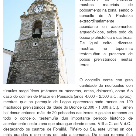
mostras materiais de
poboamento na zona, sendo o
concello de A Pastoriza
extraordinariamente
abundante en xacementos
arqueolóxicos, sobre todo da
época prehistórica e castrexa.
De igual xeito, diversas
mostras na toponimia
testemuñan a presenza de
pobos prehistóricos nestas
terras.
O concello conta con gran
cantidade de necrópoles con
túmulos megalíticos (mámoas ou medorras, antas, dolmens), como é o
caso do dolmen de Mazoi en Pousada (anos 4.000 - 2.500 a.C. aprox.),
mentres que na parroquia de Lagoa apareceron nada menos ca 120
machados prehistóricos da Idade do Bronce (2.000 - 1.000 a.C.). Tamén
hai documentados máis de 20 poboados castrexos e galaico-romanos en
todo o concello, testemuña dun importante período histórico de
asentamento nesta zona que abrangue dende o séc. VIII a.C. ao V d.C.,
destacando os castros de Fomiñá, Piñeiro ou Sa, este último un dos
máis grandes e senlleiros de toda a comarca. Da etapa romana é a