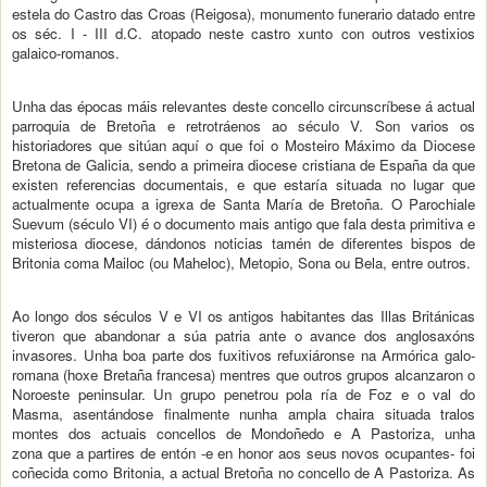
estela do Castro das Croas (Reigosa), monumento funerario datado entre
os séc. I - III d.C. atopado neste castro xunto con outros vestixios
galaico-romanos.
Unha das épocas máis relevantes deste concello circunscríbese á actual
parroquia de Bretoña e retrotráenos ao século V. Son varios os
historiadores que sitúan aquí o que foi o Mosteiro Máximo da Diocese
Bretona de Galicia, sendo a primeira diocese cristiana de España da que
existen referencias documentais, e que estaría situada no lugar que
actualmente ocupa a igrexa de Santa María de Bretoña. O Parochiale
Suevum (século VI) é o documento mais antigo que fala desta primitiva e
misteriosa diocese, dándonos noticias tamén de diferentes bispos de
Britonia coma Mailoc (ou Maheloc), Metopio, Sona ou Bela, entre outros.
Ao longo dos séculos V e VI os antigos habitantes das Illas Británicas
tiveron que abandonar a súa patria ante o avance dos anglosaxóns
invasores. Unha boa parte dos fuxitivos refuxiáronse na Armórica galo-
romana (hoxe Bretaña francesa) mentres que outros grupos alcanzaron o
Noroeste peninsular. Un grupo penetrou pola ría de Foz e o val do
Masma, asentándose finalmente nunha ampla chaira situada tralos
montes dos actuais concellos de Mondoñedo e A Pastoriza, unha
zona que a partires de entón -e en honor aos seus novos ocupantes- foi
coñecida como Britonia, a actual Bretoña no concello de A Pastoriza. As