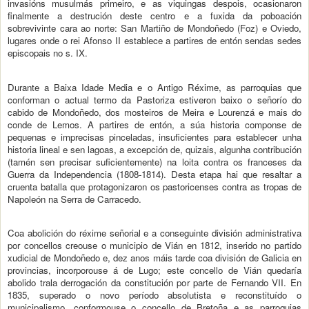
invasións musulmás primeiro, e as viquingas despois, ocasionaron
finalmente a destrución deste centro e a fuxida da poboación
sobrevivinte cara ao norte: San Martiño de Mondoñedo (Foz) e Oviedo,
lugares onde o rei Afonso II establece a partires de entón sendas sedes
episcopais no s. IX.
Durante a Baixa Idade Media e o Antigo Réxime, as parroquias que
conforman o actual termo da Pastoriza estiveron baixo o señorío do
cabido de Mondoñedo, dos mosteiros de Meira e Lourenzá e mais do
conde de Lemos. A partires de entón, a súa historia componse de
pequenas e imprecisas pinceladas, insuficientes para establecer unha
historia lineal e sen lagoas, a excepción de, quizais, algunha contribución
(tamén sen precisar suficientemente) na loita contra os franceses da
Guerra da Independencia (1808-1814). Desta etapa hai que resaltar a
cruenta batalla que protagonizaron os pastoricenses contra as tropas de
Napoleón na Serra de Carracedo.
Coa abolición do réxime señorial e a conseguinte división administrativa
por concellos creouse o municipio de Vián en 1812, inserido no partido
xudicial de Mondoñedo e, dez anos máis tarde coa división de Galicia en
provincias, incorporouse á de Lugo; este concello de Vián quedaría
abolido trala derrogación da constitución por parte de Fernando VII. En
1835, superado o novo período absolutista e reconstituído o
municipalismo, conformouse o concello de Bretoña e as parroquias