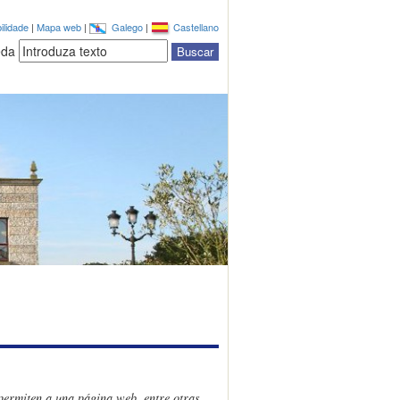
ilidade
|
Mapa web
|
Galego
|
Castellano
eda
permiten a una página web, entre otras