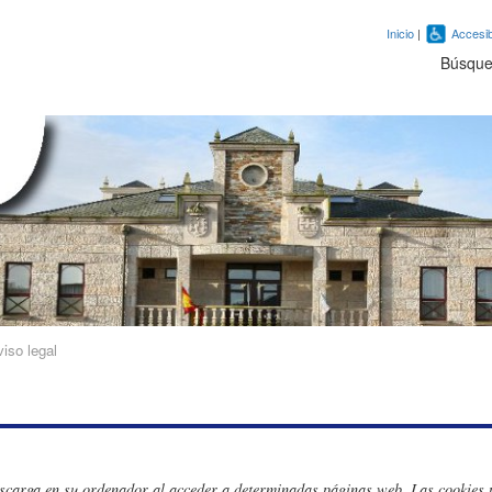
Inicio
|
Accesib
Búsqu
iso legal
escarga en su ordenador al acceder a determinadas páginas web. Las cookies 