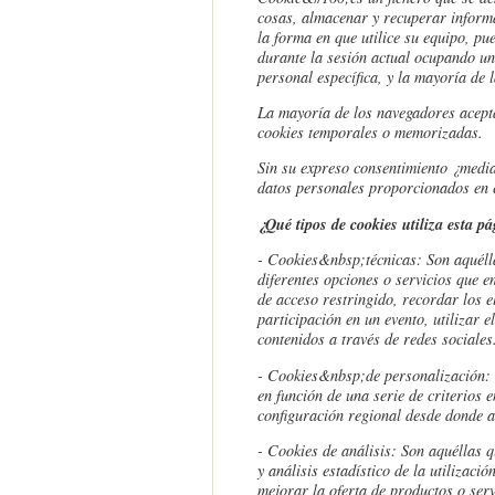
cosas, almacenar y recuperar informa
la forma en que utilice su equipo, pu
durante la sesión actual ocupando u
personal específica, y la mayoría de 
La mayoría de los navegadores acepta
cookies temporales o memorizadas.
Sin su expreso consentimiento ¿medi
datos personales proporcionados en e
¿Qué tipos de cookies utiliza esta p
- Cookies
&nbsp;
técnicas: Son aquéll
diferentes opciones o servicios que en
de acceso restringido, recordar los e
participación en un evento, utilizar
contenidos a través de redes sociales
- Cookies
&nbsp;
de personalización: 
en función de una serie de criterios 
configuración regional desde donde ac
- Cookies de análisis: Son aquéllas q
y análisis estadístico de la utilizaci
mejorar la oferta de productos o serv