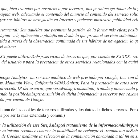
 que, bien tratadas por nosotros o por terceros, nos permiten gestionar de la 
página web, adecuando el contenido del anuncio al contenido del servicio solic
ar sus hábitos de navegación en Internet y podemos mostrarle publicidad rela
tamental: Son aquéllas que permiten la gestión, de la forma más eficaz posibl
página web, aplicación o plataforma desde la que presta el servicio solicitad
da a través de la observación continuada de sus hábitos de navegación, lo que
del mismo.
X puede utilizar&nbsp;servicios de terceros que, por cuenta de XXXXX, reco
e del usuario y para la prestacion de otros servicios relacionados con la activ
 Google Analytics, un servicio analítico de web prestado por Google, Inc. con 
y, Mountain View, California 94043.&nbsp; Para la prestación de estos servi
la dirección IP del usuario, que será&nbsp;transmitida, tratada y almacenad
endo la posible&nbsp;transmisión de dicha información a terceros por razone
ón por cuenta de Google.
 una de las cookies de terceros utilizadas y los datos de dichos terceros. Por
cs por ser la más extendida y común.)
 la utilización de este Site,&nbsp;el tratamiento de la información&nbsp;re
Y asimismo reconoce conocer la posibilidad de rechazar el tratamiento de&nb
e Cookies mediante la selección de la configuración apropiada a tal fin en s