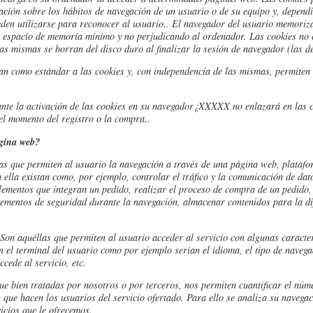
ción sobre los hábitos de navegación de un usuario o de su equipo y, depend
eden utilizarse para reconocer al usuario.
. El navegador del usuario memoriza
n espacio de memoria mínimo y no perjudicando al ordenador. Las cookies no 
las mismas se borran del disco duro al finalizar la sesión de navegador (las 
n como estándar a las cookies y, con independencia de las mismas, permiten 
ante la activación de las cookies en su navegador¿XXXXX no enlazará en las 
l momento del registro o la compra..
ágina web?
as que permiten al usuario la navegación a través de una página web, platafor
 ella existan como, por ejemplo, controlar el tráfico y la comunicación de dato
lementos que integran un pedido, realizar el proceso de compra de un pedido, r
 elementos de seguridad durante la navegación, almacenar contenidos para la d
.
Son aquéllas que permiten al usuario acceder al servicio con algunas caracter
en el terminal del usuario como por ejemplo serian el idioma, el tipo de navegad
cede al servicio, etc.
ue bien tratadas por nosotros o por terceros, nos permiten cuantificar el núm
ón que hacen los usuarios del servicio ofertado. Para ello se analiza su navega
icios que le ofrecemos.