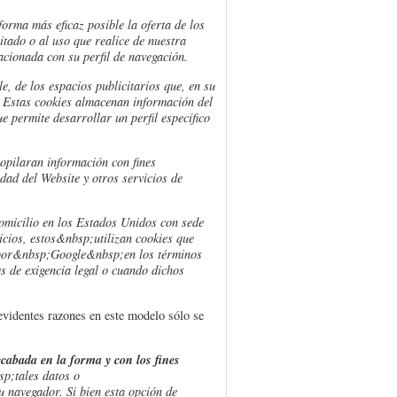
forma más eficaz posible la oferta de los
itado o al uso que realice de nuestra
cionada con su perfil de navegación.
e, de los espacios publicitarios que, en su
o. Estas cookies almacenan información del
 permite desarrollar un perfil específico
pilaran información con fines
idad del Website y otros servicios de
domicilio en los Estados Unidos con sede
cios, estos&nbsp;utilizan cookies que
a por&nbsp;Google&nbsp;en los términos
s de exigencia legal o cuando dichos
 evidentes razones en este modelo sólo se
cabada en la forma y con los fines
sp;tales datos o
u navegador. Si bien esta opción de