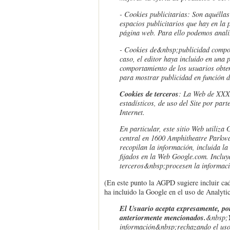
- Cookies publicitarias: Son aquéllas
espacios publicitarios que hay en la 
página web. Para ello podemos analiz
- Cookies de
&nbsp;
publicidad compor
caso, el editor haya incluido en una 
comportamiento de los usuarios obteni
para mostrar publicidad en función 
Cookies de terceros
: La Web de XXXX
estadísticos, de uso del Site por part
Internet.
En particular, este sitio Web utiliza
central en 1600 Amphitheatre Parkwa
recopilan la información, incluida 
fijados en la Web Google.com. Incluy
terceros&nbsp;procesen la informaci
(En este punto la AGPD sugiere incluir cada
ha incluido la Google en el uso de Analyti
El Usuario acepta expresamente, por
anteriormente mencionados.
&nbsp;
información&nbsp;rechazando el uso d