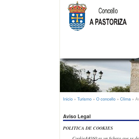
Inicio
»
Turismo
»
O concello
»
Clima
»
Av
Aviso Legal
POLITICA DE COOKIES
Cookie
&#160;
es un fichero que se d