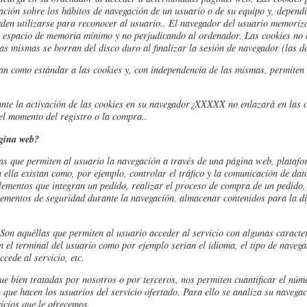
ción sobre los hábitos de navegación de un usuario o de su equipo y, depend
eden utilizarse para reconocer al usuario.
. El navegador del usuario memoriza
n espacio de memoria mínimo y no perjudicando al ordenador. Las cookies no 
las mismas se borran del disco duro al finalizar la sesión de navegador (las 
n como estándar a las cookies y, con independencia de las mismas, permiten 
ante la activación de las cookies en su navegador¿XXXXX no enlazará en las 
l momento del registro o la compra..
ágina web?
as que permiten al usuario la navegación a través de una página web, platafor
 ella existan como, por ejemplo, controlar el tráfico y la comunicación de dato
lementos que integran un pedido, realizar el proceso de compra de un pedido, r
 elementos de seguridad durante la navegación, almacenar contenidos para la d
.
Son aquéllas que permiten al usuario acceder al servicio con algunas caracter
en el terminal del usuario como por ejemplo serian el idioma, el tipo de navegad
cede al servicio, etc.
ue bien tratadas por nosotros o por terceros, nos permiten cuantificar el núm
ón que hacen los usuarios del servicio ofertado. Para ello se analiza su navega
icios que le ofrecemos.