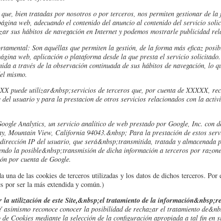
 que, bien tratadas por nosotros o por terceros, nos permiten gestionar de la 
página web, adecuando el contenido del anuncio al contenido del servicio solic
ar sus hábitos de navegación en Internet y podemos mostrarle publicidad rela
tamental: Son aquéllas que permiten la gestión, de la forma más eficaz posibl
página web, aplicación o plataforma desde la que presta el servicio solicitad
da a través de la observación continuada de sus hábitos de navegación, lo que
del mismo.
X puede utilizar&nbsp;servicios de terceros que, por cuenta de XXXXX, reco
e del usuario y para la prestacion de otros servicios relacionados con la activ
 Google Analytics, un servicio analítico de web prestado por Google, Inc. con 
y, Mountain View, California 94043.&nbsp; Para la prestación de estos servi
la dirección IP del usuario, que será&nbsp;transmitida, tratada y almacenad
endo la posible&nbsp;transmisión de dicha información a terceros por razone
ón por cuenta de Google.
 una de las cookies de terceros utilizadas y los datos de dichos terceros. Por
cs por ser la más extendida y común.)
 la utilización de este Site,&nbsp;el tratamiento de la información&nbsp;re
Y asimismo reconoce conocer la posibilidad de rechazar el tratamiento de&nb
e Cookies mediante la selección de la configuración apropiada a tal fin en s