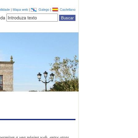
ilidade
|
Mapa web
|
Galego
|
Castellano
eda
permiten a una página web, entre otras