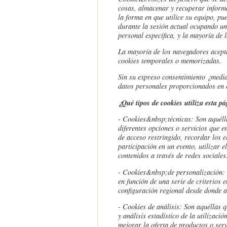
cosas, almacenar y recuperar informa
la forma en que utilice su equipo, pu
durante la sesión actual ocupando u
personal específica, y la mayoría de 
La mayoría de los navegadores acepta
cookies temporales o memorizadas.
Sin su expreso consentimiento ¿medi
datos personales proporcionados en e
¿Qué tipos de cookies utiliza esta p
- Cookies
&nbsp;
técnicas: Son aquéll
diferentes opciones o servicios que en
de acceso restringido, recordar los e
participación en un evento, utilizar
contenidos a través de redes sociales
- Cookies
&nbsp;
de personalización: 
en función de una serie de criterios 
configuración regional desde donde ac
- Cookies de análisis: Son aquéllas q
y análisis estadístico de la utilizaci
mejorar la oferta de productos o serv