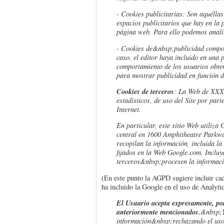
- Cookies publicitarias: Son aquéllas
espacios publicitarios que hay en la 
página web. Para ello podemos analiz
- Cookies de
&nbsp;
publicidad compor
caso, el editor haya incluido en una 
comportamiento de los usuarios obteni
para mostrar publicidad en función 
Cookies de terceros
: La Web de XXXX
estadísticos, de uso del Site por part
Internet.
En particular, este sitio Web utiliza
central en 1600 Amphitheatre Parkwa
recopilan la información, incluida 
fijados en la Web Google.com. Incluy
terceros&nbsp;procesen la informaci
(En este punto la AGPD sugiere incluir cada
ha incluido la Google en el uso de Analyti
El Usuario acepta expresamente, por
anteriormente mencionados.
&nbsp;
información&nbsp;rechazando el uso d