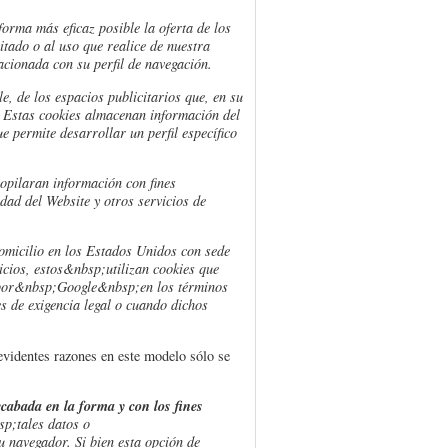
forma más eficaz posible la oferta de los
itado o al uso que realice de nuestra
cionada con su perfil de navegación.
e, de los espacios publicitarios que, en su
o. Estas cookies almacenan información del
 permite desarrollar un perfil específico
pilaran información con fines
idad del Website y otros servicios de
domicilio en los Estados Unidos con sede
cios, estos&nbsp;utilizan cookies que
a por&nbsp;Google&nbsp;en los términos
s de exigencia legal o cuando dichos
 evidentes razones en este modelo sólo se
cabada en la forma y con los fines
sp;tales datos o
u navegador. Si bien esta opción de