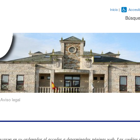
Inicio
|
Accesib
Búsqu
»
Aviso legal
escarga en su ordenador al acceder a determinadas páginas web. Las cookies 