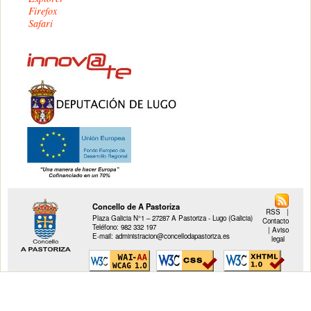
Firefox
Safari
Concello de A Pastoriza
RSS
|
Plaza Galicia N°1 – 27287 A Pastoriza - Lugo (Galicia)
Contacto
Teléfono: 982 332 197
|
Aviso
E-mail: administracion@concellodapastoriza.es
legal