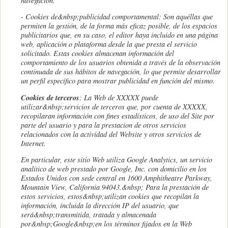
navegación.
- Cookies de
&nbsp;
publicidad comportamental: Son aquéllas que
permiten la gestión, de la forma más eficaz posible, de los espacios
publicitarios que, en su caso, el editor haya incluido en una página
web, aplicación o plataforma desde la que presta el servicio
solicitado. Estas cookies almacenan información del
comportamiento de los usuarios obtenida a través de la observación
continuada de sus hábitos de navegación, lo que permite desarrollar
un perfil específico para mostrar publicidad en función del mismo.
Cookies de terceros
: La Web de XXXXX puede
utilizar&nbsp;servicios de terceros que, por cuenta de XXXXX,
recopilaran información con fines estadísticos, de uso del Site por
parte del usuario y para la prestacion de otros servicios
relacionados con la actividad del Website y otros servicios de
Internet.
En particular, este sitio Web utiliza Google Analytics, un servicio
analítico de web prestado por Google, Inc. con domicilio en los
Estados Unidos con sede central en 1600 Amphitheatre Parkway,
Mountain View, California 94043.&nbsp; Para la prestación de
estos servicios, estos&nbsp;utilizan cookies que recopilan la
información, incluida la dirección IP del usuario, que
será&nbsp;transmitida, tratada y almacenada
por&nbsp;Google&nbsp;en los términos fijados en la Web