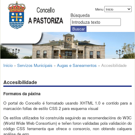
Menu
Búsqueda
Inicio
»
Servizos Municipais
»
Augas e Saneamentos
»
Accesibilidade
Accesibilidade
Formatos da páxina
O portal do Concello é formatado usando XHTML 1.0 e contido para a
marcación follas de estilo CSS 2 para esquema visual
Os estilos utilizados foi construída seguindo as recomendacións do W3C
(World Wide Web Consortium) e teñen foron validadas pola validación do
código CSS ferramenta que ofrece o consorcio, non obtendo calquera
análise de erro.