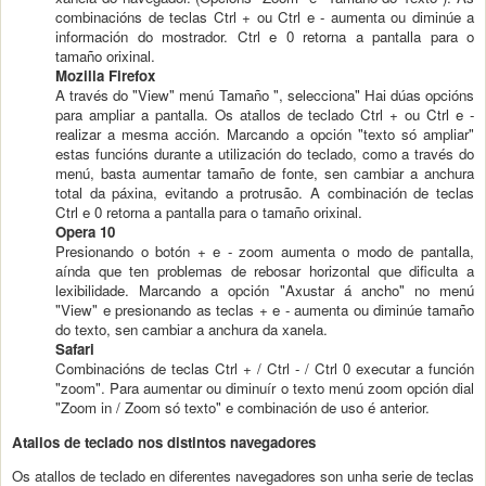
combinacións de teclas Ctrl + ou Ctrl e - aumenta ou diminúe a
información do mostrador. Ctrl e 0 retorna a pantalla para o
tamaño orixinal.
Mozilla Firefox
A través do "View" menú Tamaño ", selecciona" Hai dúas opcións
para ampliar a pantalla. Os atallos de teclado Ctrl + ou Ctrl e -
realizar a mesma acción. Marcando a opción "texto só ampliar"
estas funcións durante a utilización do teclado, como a través do
menú, basta aumentar tamaño de fonte, sen cambiar a anchura
total da páxina, evitando a protrusão. A combinación de teclas
Ctrl e 0 retorna a pantalla para o tamaño orixinal.
Opera 10
Presionando o botón + e - zoom aumenta o modo de pantalla,
aínda que ten problemas de rebosar horizontal que dificulta a
lexibilidade. Marcando a opción "Axustar á ancho" no menú
"View" e presionando as teclas + e - aumenta ou diminúe tamaño
do texto, sen cambiar a anchura da xanela.
Safari
Combinacións de teclas Ctrl + / Ctrl - / Ctrl 0 executar a función
"zoom". Para aumentar ou diminuír o texto menú zoom opción dial
"Zoom in / Zoom só texto" e combinación de uso é anterior.
Atallos de teclado nos distintos navegadores
Os atallos de teclado en diferentes navegadores son unha serie de teclas