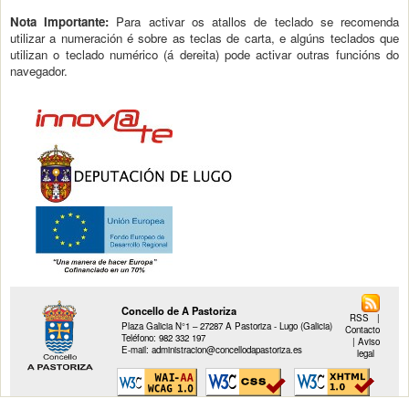
Nota Importante:
Para activar os atallos de teclado se recomenda
utilizar a numeración é sobre as teclas de carta, e algúns teclados que
utilizan o teclado numérico (á dereita) pode activar outras funcións do
navegador.
Concello de A Pastoriza
RSS
|
Plaza Galicia N°1 – 27287 A Pastoriza - Lugo (Galicia)
Contacto
Teléfono: 982 332 197
|
Aviso
E-mail: administracion@concellodapastoriza.es
legal