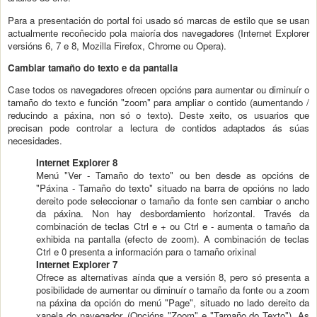
Para a presentación do portal foi usado só marcas de estilo que se usan
actualmente recoñecido pola maioría dos navegadores (Internet Explorer
versións 6, 7 e 8, Mozilla Firefox, Chrome ou Opera).
Cambiar tamaño do texto e da pantalla
Case todos os navegadores ofrecen opcións para aumentar ou diminuír o
tamaño do texto e función "zoom" para ampliar o contido (aumentando /
reducindo a páxina, non só o texto). Deste xeito, os usuarios que
precisan pode controlar a lectura de contidos adaptados ás súas
necesidades.
Internet Explorer 8
Menú "Ver - Tamaño do texto" ou ben desde as opcións de
"Páxina - Tamaño do texto" situado na barra de opcións no lado
dereito pode seleccionar o tamaño da fonte sen cambiar o ancho
da páxina. Non hay desbordamiento horizontal. Través da
combinación de teclas Ctrl e + ou Ctrl e - aumenta o tamaño da
exhibida na pantalla (efecto de zoom). A combinación de teclas
Ctrl e 0 presenta a información para o tamaño orixinal
Internet Explorer 7
Ofrece as alternativas aínda que a versión 8, pero só presenta a
posibilidade de aumentar ou diminuír o tamaño da fonte ou a zoom
na páxina da opción do menú "Page", situado no lado dereito da
xanela do navegador. (Opcións "Zoom" e "Tamaño do Texto"). As