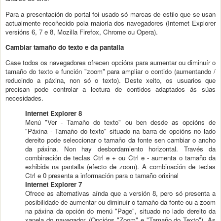
Para a presentación do portal foi usado só marcas de estilo que se usan
actualmente recoñecido pola maioría dos navegadores (Internet Explorer
versións 6, 7 e 8, Mozilla Firefox, Chrome ou Opera).
Cambiar tamaño do texto e da pantalla
Case todos os navegadores ofrecen opcións para aumentar ou diminuír o
tamaño do texto e función "zoom" para ampliar o contido (aumentando /
reducindo a páxina, non só o texto). Deste xeito, os usuarios que
precisan pode controlar a lectura de contidos adaptados ás súas
necesidades.
Internet Explorer 8
Menú "Ver - Tamaño do texto" ou ben desde as opcións de
"Páxina - Tamaño do texto" situado na barra de opcións no lado
dereito pode seleccionar o tamaño da fonte sen cambiar o ancho
da páxina. Non hay desbordamiento horizontal. Través da
combinación de teclas Ctrl e + ou Ctrl e - aumenta o tamaño da
exhibida na pantalla (efecto de zoom). A combinación de teclas
Ctrl e 0 presenta a información para o tamaño orixinal
Internet Explorer 7
Ofrece as alternativas aínda que a versión 8, pero só presenta a
posibilidade de aumentar ou diminuír o tamaño da fonte ou a zoom
na páxina da opción do menú "Page", situado no lado dereito da
xanela do navegador. (Opcións "Zoom" e "Tamaño do Texto"). As