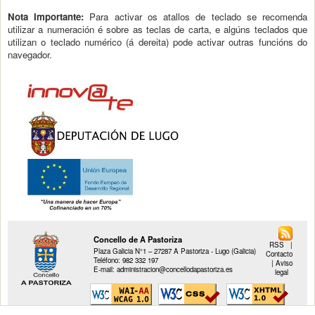
Nota Importante:
Para activar os atallos de teclado se recomenda
utilizar a numeración é sobre as teclas de carta, e algúns teclados que
utilizan o teclado numérico (á dereita) pode activar outras funcións do
navegador.
Concello de A Pastoriza
RSS
|
Plaza Galicia N°1 – 27287 A Pastoriza - Lugo (Galicia)
Contacto
Teléfono: 982 332 197
|
Aviso
E-mail: administracion@concellodapastoriza.es
legal