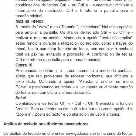
combinacións de teclas Ctrl + ou Ctrl e - aumenta ou diminúe a
información do mostrador. Ctrl e 0 retorna a pantalla para o
tamaño orixinal.
Mozilla Firefox
A través do "View" menú Tamaño ", selecciona" Hai dúas opcións
para ampliar a pantalla. Os atallos de teclado Ctrl + ou Ctrl e -
realizar a mesma acción. Marcando a opción "texto só ampliar"
estas funcións durante a utilización do teclado, como a través do
menú, basta aumentar tamaño de fonte, sen cambiar a anchura
total da páxina, evitando a protrusão. A combinación de teclas
Ctrl e 0 retorna a pantalla para o tamaño orixinal.
Opera 10
Presionando o botón + e - zoom aumenta o modo de pantalla,
aínda que ten problemas de rebosar horizontal que dificulta a
lexibilidade. Marcando a opción "Axustar á ancho" no menú
"View" e presionando as teclas + e - aumenta ou diminúe tamaño
do texto, sen cambiar a anchura da xanela.
Safari
Combinacións de teclas Ctrl + / Ctrl - / Ctrl 0 executar a función
"zoom". Para aumentar ou diminuír o texto menú zoom opción dial
"Zoom in / Zoom só texto" e combinación de uso é anterior.
Atallos de teclado nos distintos navegadores
Os atallos de teclado en diferentes navegadores son unha serie de teclas