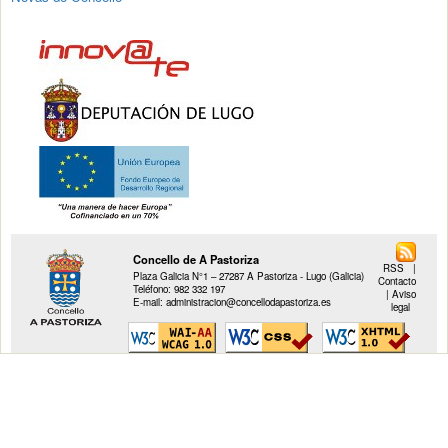
Concello de A Pastoriza
RSS
|
Plaza Galicia N°1 – 27287 A Pastoriza - Lugo (Galicia)
Contacto
Teléfono: 982 332 197
|
Aviso
E-mail: administracion@concellodapastoriza.es
legal